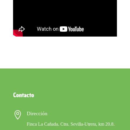
Contacto

Dirección
Finca La Cañada. Ctra. Sevilla-Utrera, km 20.8.